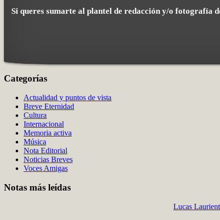
Si queres sumarte al plantel de redacción y/o fotografía d
Categorías
Actualidad y puntos de vista
Breve Eternidad
Cultura
Internacional
Memoria activa
Música
Nota Editorial
Noticias Breves
Voces Amigas
Notas más leídas
Lucas Laurient