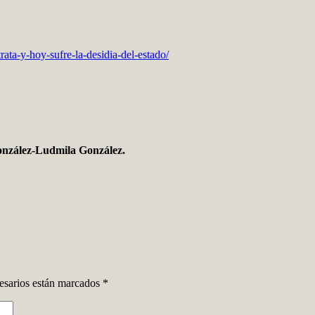
ata-y-hoy-sufre-la-desidia-del-estado/
zález-Ludmila González.
sarios están marcados
*