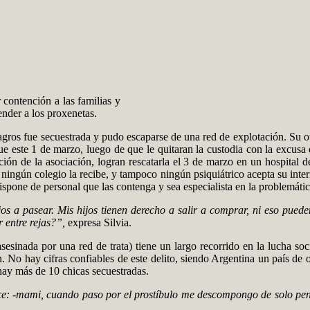
r contención a las familias y
ender a los proxenetas.
lagros fue secuestrada y pudo escaparse de una red de explotación. Su 
e este 1 de marzo, luego de que le quitaran la custodia con la excusa 
ión de la asociación, logran rescatarla el 3 de marzo en un hospital 
ningún colegio la recibe, y tampoco ningún psiquiátrico acepta su inter
ispone de personal que las contenga y sea especialista en la problemátic
os a pasear. Mis hijos tienen derecho a salir a comprar, ni eso puede
 entre rejas?”,
expresa Silvia.
sinada por una red de trata) tiene un largo recorrido en la lucha so
ión. No hay cifras confiables de este delito, siendo Argentina un país d
hay más de 10 chicas secuestradas.
ce: -mami, cuando paso por el prostíbulo me descompongo de solo pe