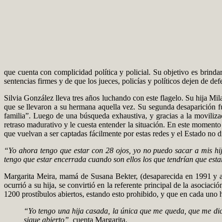
que cuenta con complicidad política y policial. Su objetivo es brinda
sentencias firmes y de que los jueces, policías y políticos dejen de def
Silvia González lleva tres años luchando con este flagelo. Su hija Mi
que se llevaron a su hermana aquella vez. Su segunda desaparición fu
familia”. Luego de una búsqueda exhaustiva, y gracias a la movilizac
retraso madurativo y le cuesta entender la situación. En este momento 
que vuelvan a ser captadas fácilmente por estas redes y el Estado no d
“Yo ahora tengo que estar con 28 ojos, yo no puedo sacar a mis hij
tengo que estar encerrada cuando son ellos los que tendrían que estar
Margarita Meira, mamá de Susana Bekter, (desaparecida en 1991 y ase
ocurrió a su hija, se convirtió en la referente principal de la asociac
1200 prostíbulos abiertos, estando esto prohibido, y que en cada uno 
“Yo tengo una hija casada, la única que me queda, que me di
sigue abierto”,
cuenta Margarita.