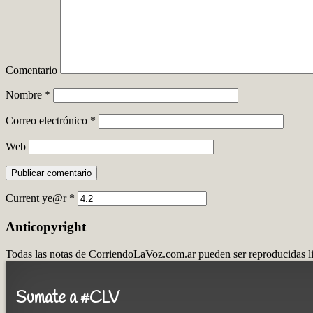
Comentario
Nombre
*
Correo electrónico
*
Web
Current ye@r
*
Anticopyright
Todas las notas de CorriendoLaVoz.com.ar pueden ser reproducidas lib
Sumate a #CLV