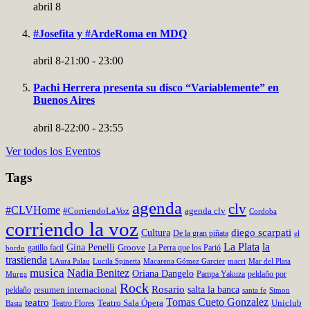
abril 8
#Josefita y #ArdeRoma en MDQ
abril 8-21:00
-
23:00
Pachi Herrera presenta su disco “Variablemente” en
Buenos Aires
abril 8-22:00
-
23:55
Ver todos los Eventos
Tags
agenda
clv
#CLVHome
#CorriendoLaVoz
agenda clv
Cordoba
corriendo la voz
Cultura
diego scarpati
De la gran piñata
el
La Plata
la
Gina Penelli
Groove
gatillo facil
La Perra que los Parió
bordo
trastienda
LAura Palau
Lucila Spinetta
Macarena Gómez Garcier
Mar del Plata
macri
musica
Nadia Benitez
Oriana Dangelo
Pampa Yakuza
peldaño por
Murga
Rock
Rosario
salta la banca
resumen internacional
peldaño
santa fe
Simon
teatro
Tomas Cueto Gonzalez
Teatro Flores
Teatro Sala Ópera
Uniclub
Basta