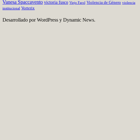
Vanesa Spaccavento
victoria fusco
Violencia de Género
Viejo Farol
violencia
Vorterix
institucional
Desarrollado por WordPress y Dynamic News.