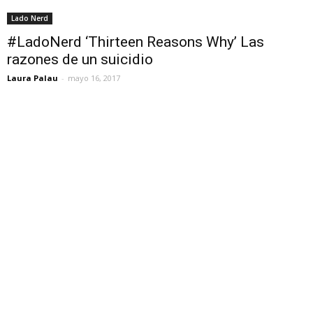
Lado Nerd
#LadoNerd ‘Thirteen Reasons Why’ Las
razones de un suicidio
Laura Palau
-
mayo 16, 2017