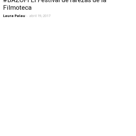
#BAZOFI El Festival de rarezas de la
Filmoteca
Laura Palau
-
abril 19, 2017