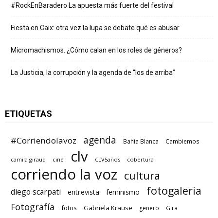
#RockEnBaradero La apuesta más fuerte del festival
Fiesta en Caix: otra vez la lupa se debate qué es abusar
Micromachismos. ¿Cómo calan en los roles de géneros?
La Justicia, la corrupción y la agenda de “los de arriba”
ETIQUETAS
agenda
#Corriendolavoz
Bahia Blanca
Cambiemos
clv
camila giraud
cine
CLV5años
cobertura
corriendo la voz
cultura
fotogaleria
diego scarpati
entrevista
feminismo
Fotografía
fotos
Gabriela Krause
genero
Gira