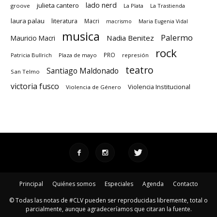
lado nerd
julieta cantero
groove
La Plata
La Trastienda
laura palau
literatura
Macri
macrismo
Maria Eugenia Vidal
musica
Palermo
Nadia Benitez
Mauricio Macri
rock
PRO
Patricia Bullrich
Plaza de mayo
represión
teatro
Santiago Maldonado
San Telmo
victoria fusco
Violencia Institucional
Violencia de Género
Principal
Quiénes somos
Especiales
Agenda
Contacto
© Todas las notas de #CLV pueden ser reproducidas libremente, total o
parcialmente, aunque agradeceríamos que citaran la fuente.