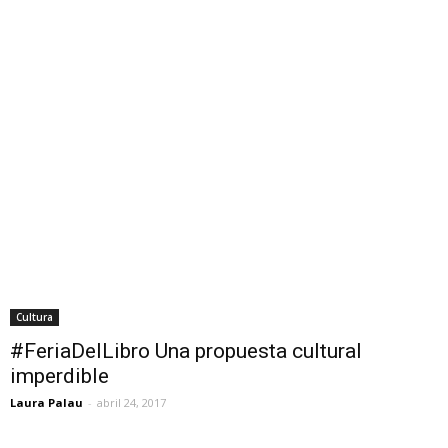
Cultura
#FeriaDelLibro Una propuesta cultural
imperdible
Laura Palau
-
abril 24, 2017