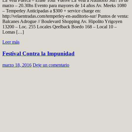
La Vela Puerca – Érase Tour Vuelve La Vela a Auditorio Sur! 18 de
marzo – 20.30hs Evento para mayores de 14 años Av. Meeks 1080
– Temperley Anticipadas a $300 + service charge en:
http://velaentradas.com/temperley-en-auditorio-sur/ Puntos de venta:
Balcanes Adrogue // Boulevard Shopping Av. Hipolito Yrigoyen
13200 – Loc. 255 Locales Qeelback Boedo 168 – Local 10 –
Lomas […]
Leer más
Festival Contra la Impunidad
marzo 18, 2016
Deje un comentario