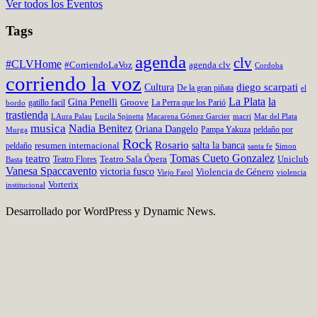
Ver todos los Eventos
Tags
agenda
clv
#CLVHome
#CorriendoLaVoz
agenda clv
Cordoba
corriendo la voz
Cultura
diego scarpati
De la gran piñata
el
La Plata
la
Gina Penelli
Groove
gatillo facil
La Perra que los Parió
bordo
trastienda
LAura Palau
Lucila Spinetta
Macarena Gómez Garcier
Mar del Plata
macri
musica
Nadia Benitez
Oriana Dangelo
Pampa Yakuza
peldaño por
Murga
Rock
Rosario
salta la banca
resumen internacional
peldaño
santa fe
Simon
teatro
Tomas Cueto Gonzalez
Teatro Flores
Teatro Sala Ópera
Uniclub
Basta
Vanesa Spaccavento
victoria fusco
Violencia de Género
Viejo Farol
violencia
Vorterix
institucional
Desarrollado por WordPress y Dynamic News.