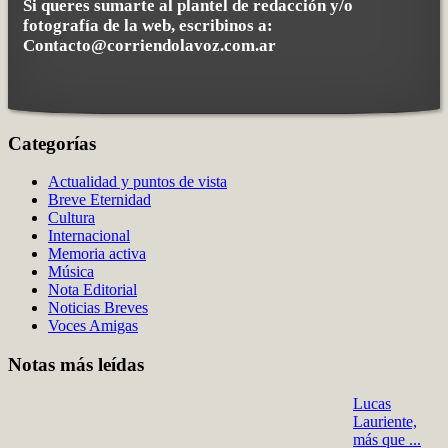
Si queres sumarte al plantel de redacción y/o
fotografía de la web, escribinos a:
Contacto@corriendolavoz.com.ar
Categorías
Actualidad y puntos de vista
Breve Eternidad
Cultura
Internacional
Memoria activa
Música
Nota Editorial
Noticias Breves
Voces Amigas
Notas más leídas
Lucas
Lauriente,
más que ...