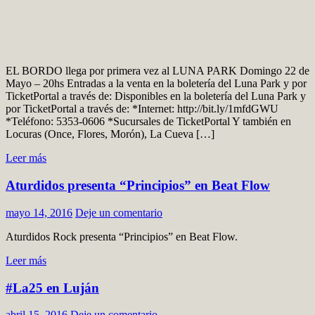
EL BORDO llega por primera vez al LUNA PARK Domingo 22 de
Mayo – 20hs Entradas a la venta en la boletería del Luna Park y por
TicketPortal a través de: Disponibles en la boletería del Luna Park y
por TicketPortal a través de: *Internet: http://bit.ly/1mfdGWU
*Teléfono: 5353-0606 *Sucursales de TicketPortal Y también en
Locuras (Once, Flores, Morón), La Cueva […]
Leer más
Aturdidos presenta “Principios” en Beat Flow
mayo 14, 2016
Deje un comentario
Aturdidos Rock presenta “Principios” en Beat Flow.
Leer más
#La25 en Luján
abril 15, 2016
Deje un comentario