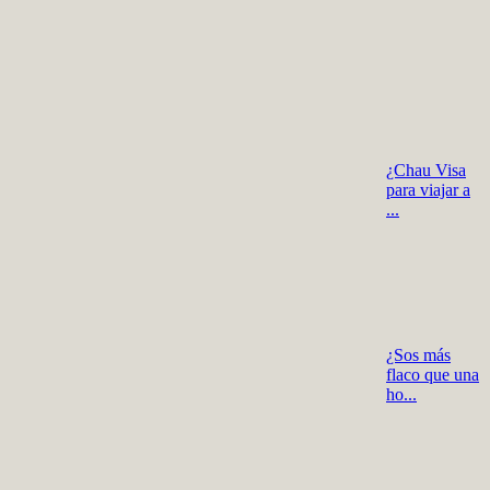
¿Chau Visa
para viajar a
...
¿Sos más
flaco que una
ho...