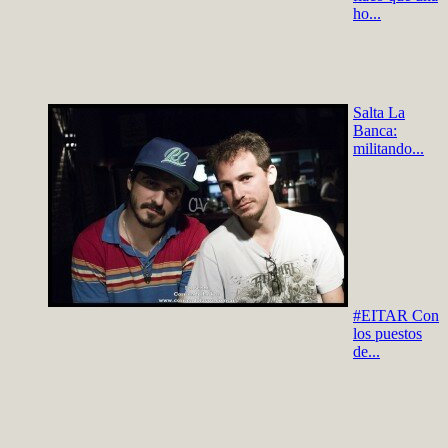
ho...
Salta La
Banca:
militando...
#EITAR Con
los puestos
de...