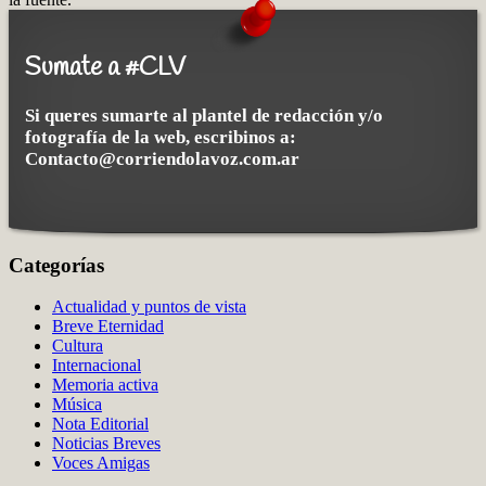
Sumate a #CLV
Si queres sumarte al plantel de redacción y/o
fotografía de la web, escribinos a:
Contacto@corriendolavoz.com.ar
Categorías
Actualidad y puntos de vista
Breve Eternidad
Cultura
Internacional
Memoria activa
Música
Nota Editorial
Noticias Breves
Voces Amigas