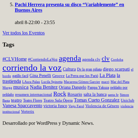
Pachi Herrera presenta su disco “Variablemente” en
Buenos Aires
abril 8-22:00
-
23:55
Ver todos los Eventos
Tags
agenda
clv
#CLVHome
#CorriendoLaVoz
agenda clv
Cordoba
corriendo la voz
Cultura
diego scarpati
De la gran piñata
el
La Plata
la
Gina Penelli
Groove
gatillo facil
La Perra que los Parió
bordo
trastienda
LAura Palau
Lucila Spinetta
Macarena Gómez Garcier
Mar del Plata
macri
musica
Nadia Benitez
Oriana Dangelo
Pampa Yakuza
peldaño por
Murga
Rock
Rosario
salta la banca
resumen internacional
peldaño
santa fe
Simon
teatro
Tomas Cueto Gonzalez
Teatro Flores
Teatro Sala Ópera
Uniclub
Basta
Vanesa Spaccavento
victoria fusco
Violencia de Género
Viejo Farol
violencia
Vorterix
institucional
Desarrollado por WordPress y Dynamic News.