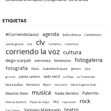
ETIQUETAS
agenda
#Corriendolavoz
Bahia Blanca
Cambiemos
clv
camila giraud
cine
CLV5años
cobertura
corriendo la voz
cultura
fotogaleria
diego scarpati
entrevista
feminismo
Fotografía
fotos
Gabriela Krause
genero
Gira
lado nerd
julieta cantero
groove
La Plata
La Trastienda
laura palau
literatura
Macri
macrismo
Maria Eugenia Vidal
musica
Palermo
Nadia Benitez
Mauricio Macri
rock
PRO
Patricia Bullrich
Plaza de mayo
represión
teatro
Santiago Maldonado
San Telmo