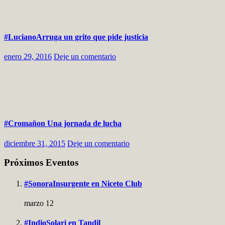
#LucianoArruga un grito que pide justicia
enero 29, 2016
Deje un comentario
#Cromañon Una jornada de lucha
diciembre 31, 2015
Deje un comentario
Próximos Eventos
#SonoraInsurgente en Niceto Club
marzo 12
#IndioSolari en Tandil