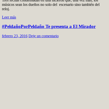
Tres fechas condensadas en una hicieron que, una vez más, los
músicos sean los dueños no solo del escenario sino también del
reloj.
Leer más
#PeldañoPorPeldaño Te presenta a El Mirador
febrero 23, 2016
Deje un comentario