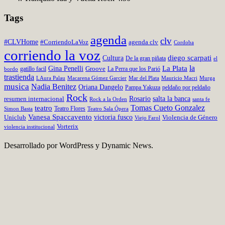
Tags
agenda
clv
#CLVHome
#CorriendoLaVoz
agenda clv
Cordoba
corriendo la voz
diego scarpati
Cultura
De la gran piñata
el
la
Gina Penelli
La Plata
Groove
gatillo facil
La Perra que los Parió
bordo
trastienda
LAura Palau
Macarena Gómez Garcier
Mar del Plata
Murga
Mauricio Macri
musica
Nadia Benitez
Oriana Dangelo
Pampa Yakuza
peldaño por peldaño
Rock
Rosario
resumen internacional
salta la banca
santa fe
Rock a la Orden
Tomas Cueto Gonzalez
teatro
Simon Basta
Teatro Flores
Teatro Sala Ópera
Vanesa Spaccavento
victoria fusco
Uniclub
Violencia de Género
Viejo Farol
Vorterix
violencia institucional
Desarrollado por WordPress y Dynamic News.