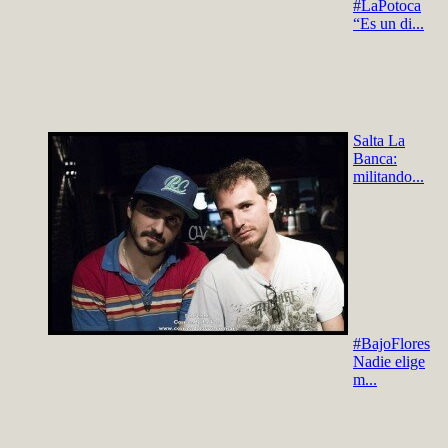
#LaPotoca
“Es un di...
Salta La
Banca:
militando...
#BajoFlores
Nadie elige
m...