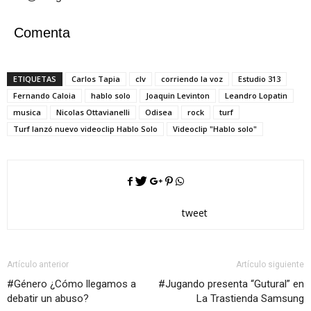
Comenta
ETIQUETAS
Carlos Tapia
clv
corriendo la voz
Estudio 313
Fernando Caloia
hablo solo
Joaquin Levinton
Leandro Lopatin
musica
Nicolas Ottavianelli
Odisea
rock
turf
Turf lanzó nuevo videoclip Hablo Solo
Videoclip "Hablo solo"
tweet
Artículo anterior
Artículo siguiente
#Género ¿Cómo llegamos a
#Jugando presenta “Gutural” en
debatir un abuso?
La Trastienda Samsung