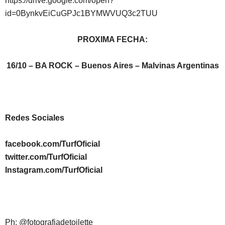
https://drive.google.com/open?
id=0BynkvEiCuGPJc1BYMWVUQ3c2TUU
PROXIMA FECHA:
16/10 – BA ROCK – Buenos Aires – Malvinas Argentinas
Redes Sociales
facebook.com/TurfOficial
twitter.com/TurfOficial
Instagram.com/TurfOficial
Ph: @fotografiadetoilette