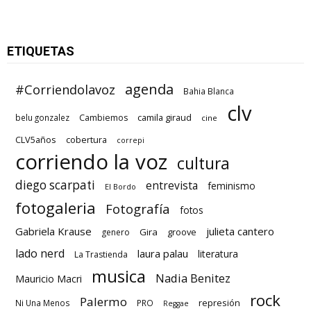
ETIQUETAS
agenda
#Corriendolavoz
Bahia Blanca
clv
camila giraud
belu gonzalez
Cambiemos
cine
CLV5años
cobertura
correpi
corriendo la voz
cultura
diego scarpati
entrevista
feminismo
El Bordo
fotogaleria
Fotografía
fotos
Gabriela Krause
julieta cantero
Gira
groove
genero
lado nerd
laura palau
literatura
La Trastienda
musica
Nadia Benitez
Mauricio Macri
rock
Palermo
represión
Ni Una Menos
PRO
Reggae