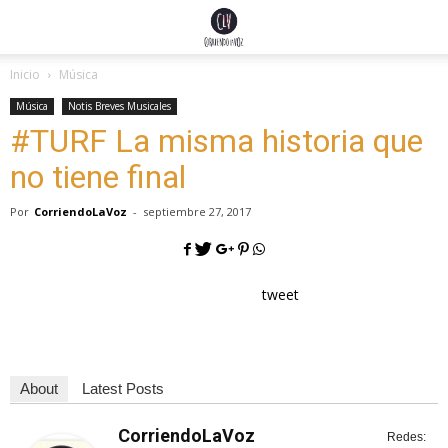
Inicio
Música
Música
Notis Breves Musicales
#TURF La misma historia que
no tiene final
Por
CorriendoLaVoz
-
septiembre 27, 2017
tweet
About
Latest Posts
CorriendoLaVoz
Redes: