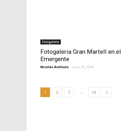
Fotogalería
Fotogaleria Gran Martell en el
Emergente
Nicolás Avelluto
-
junio 10, 2018
...
1
2
3
16