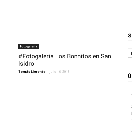
S
Fotogalería
S
#Fotogaleria Los Bonnitos en San
Isidro
Tomás Llorente
-
julio 16, 2018
Ú