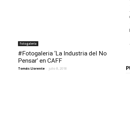
Fotogalería
n
#Fotogaleria ‘La Industria del No
Pensar’ en CAFF
P
Tomás Llorente
-
julio 8, 2018