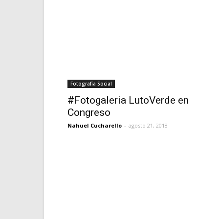
Fotografía Social
#Fotogaleria LutoVerde en
Congreso
Nahuel Cucharello
-
agosto 21, 2018