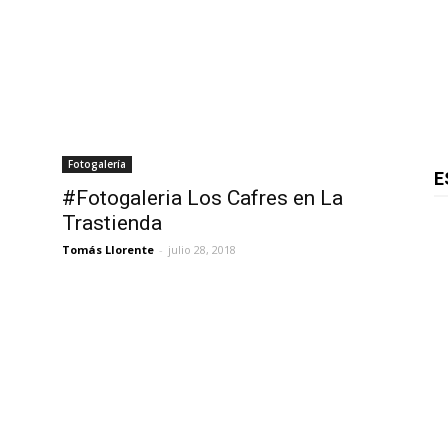
Fotogalería
E
#Fotogaleria Los Cafres en La
Trastienda
Tomás Llorente
-
julio 28, 2018