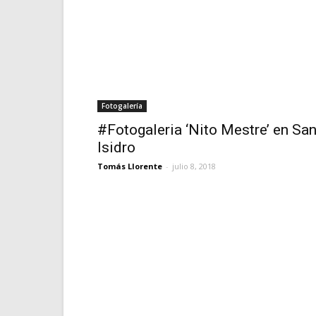
Fotogalería
#Fotogaleria ‘Nito Mestre’ en Sa
Isidro
Tomás Llorente
-
julio 8, 2018