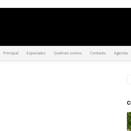
#CorriendoLaVoz
Principal
Especiales
Quiénes somos
Contacto
Agenda
C