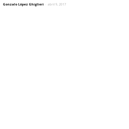
Gonzalo López Ghiglieri
-
abril 9, 2017