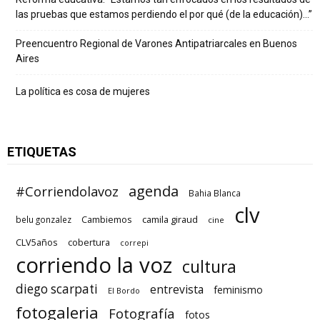
las pruebas que estamos perdiendo el por qué (de la educación)…”
Preencuentro Regional de Varones Antipatriarcales en Buenos
Aires
La política es cosa de mujeres
ETIQUETAS
agenda
#Corriendolavoz
Bahia Blanca
clv
Cambiemos
camila giraud
belu gonzalez
cine
CLV5años
cobertura
correpi
corriendo la voz
cultura
diego scarpati
entrevista
feminismo
El Bordo
fotogaleria
Fotografía
fotos