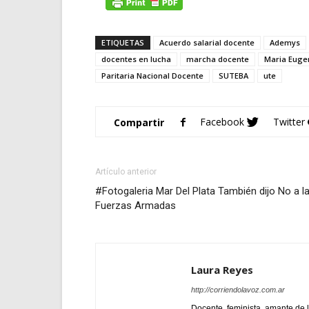
ETIQUETAS
Acuerdo salarial docente
Ademys
docentes en lucha
marcha docente
Maria Eugen
Paritaria Nacional Docente
SUTEBA
ute
Facebook
Twitter
Compartir
Artículo anterior
#Fotogaleria Mar Del Plata También dijo No a l
Fuerzas Armadas
Laura Reyes
http://corriendolavoz.com.ar
Docente, feminista, amante de l