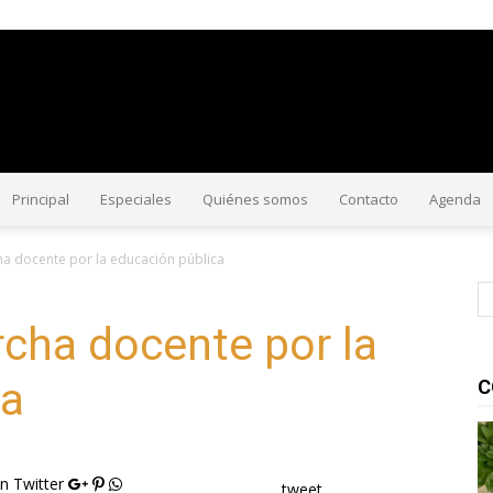
#CorriendoLaVoz
Principal
Especiales
Quiénes somos
Contacto
Agenda
a docente por la educación pública
cha docente por la
ca
C
n Twitter
tweet