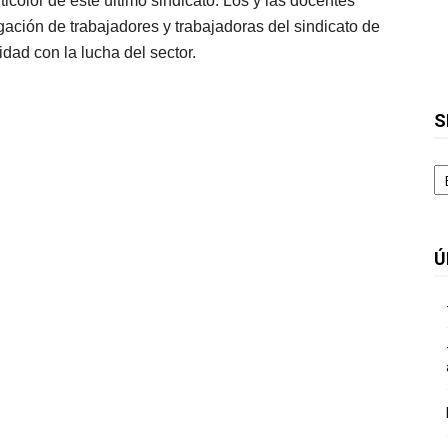
icolor de este último sindicato. Los y las docentes
ación de trabajadores y trabajadoras del sindicato de
dad con la lucha del sector.
S
S
Ú