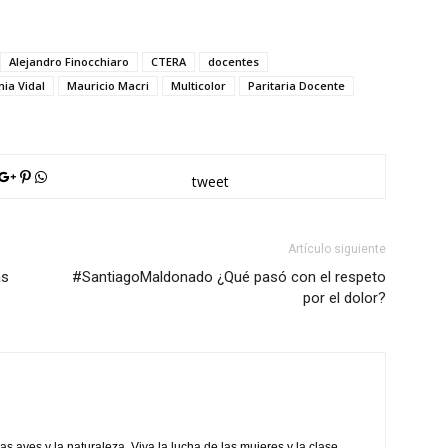
Alejandro Finocchiaro
CTERA
docentes
ia Vidal
Mauricio Macri
Multicolor
Paritaria Docente
tweet
Artículo siguiente
as
#SantiagoMaldonado ¿Qué pasó con el respeto
por el dolor?
as aves y la naturaleza. Viva la lucha de las mujeres y la clase