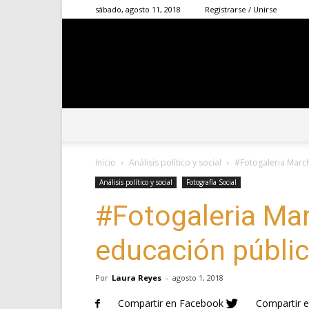
sábado, agosto 11, 2018
Registrarse / Unirse
Inicio
Análisis político y social
#Fotogaleria March
Análisis político y social
Fotografía Social
#Fotogaleria Mar
educación públi
Por
Laura Reyes
-
agosto 1, 2018
Compartir en Facebook
Compartir e