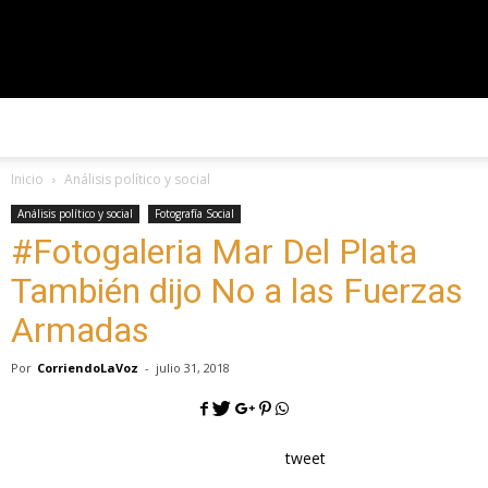
#CorriendoLaVoz
Inicio
Análisis político y social
Análisis político y social
Fotografía Social
#Fotogaleria Mar Del Plata
También dijo No a las Fuerzas
Armadas
Por
CorriendoLaVoz
-
julio 31, 2018
tweet