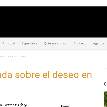
#CorriendoLaVoz
Principal
Especiales
Quiénes somos
Contacto
Agenda
 en tres episodios
da sobre el deseo en
C
n Twitter
tweet