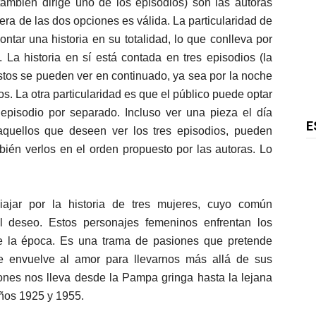
ambién dirige uno de los episodios) son las autoras
uiera de las dos opciones es válida. La particularidad de
tar una historia en su totalidad, lo que conlleva por
La historia en sí está contada en tres episodios (la
stos se pueden ver en continuado, ya sea por la noche
s. La otra particularidad es que el público puede optar
 episodio por separado. Incluso ver una pieza el día
E
, aquellos que deseen ver los tres episodios, pueden
bién verlos en el orden propuesto por las autoras. Lo
ajar por la historia de tres mujeres, cuyo común
l deseo. Estos personajes femeninos enfrentan los
e la época. Es una trama de pasiones que pretende
e envuelve al amor para llevarnos más allá de sus
ones nos lleva desde la Pampa gringa hasta la lejana
 años 1925 y 1955.