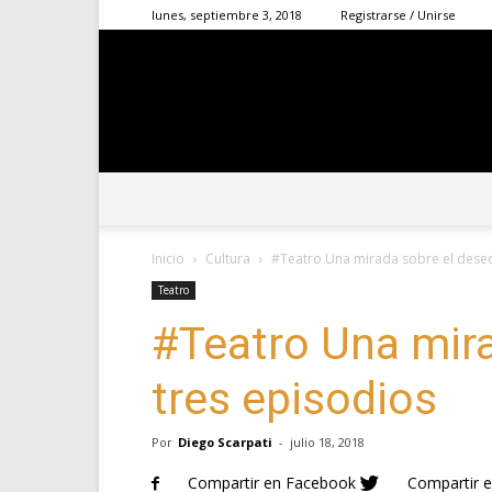
lunes, septiembre 3, 2018
Registrarse / Unirse
Inicio
Cultura
#Teatro Una mirada sobre el deseo
Teatro
#Teatro Una mira
tres episodios
Por
Diego Scarpati
-
julio 18, 2018
Compartir en Facebook
Compartir e