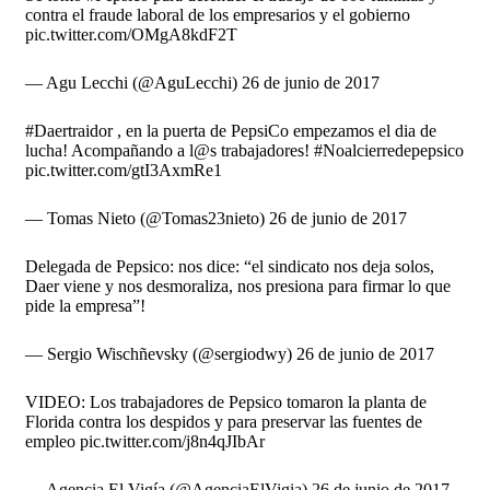
contra el fraude laboral de los empresarios y el gobierno
pic.twitter.com/OMgA8kdF2T
— Agu Lecchi (@AguLecchi) 26 de junio de 2017
#Daertraidor , en la puerta de PepsiCo empezamos el dia de
lucha! Acompañando a l@s trabajadores! #Noalcierredepepsico
pic.twitter.com/gtI3AxmRe1
— Tomas Nieto (@Tomas23nieto) 26 de junio de 2017
Delegada de Pepsico: nos dice: “el sindicato nos deja solos,
Daer viene y nos desmoraliza, nos presiona para firmar lo que
pide la empresa”!
— Sergio Wischñevsky (@sergiodwy) 26 de junio de 2017
VIDEO: Los trabajadores de Pepsico tomaron la planta de
Florida contra los despidos y para preservar las fuentes de
empleo pic.twitter.com/j8n4qJIbAr
— Agencia El Vigía (@AgenciaElVigia) 26 de junio de 2017