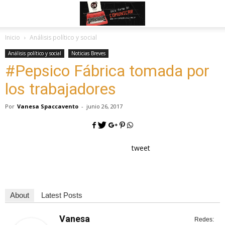
Inicio
Análisis político y social
Análisis político y social
Noticias Breves
#Pepsico Fábrica tomada por
los trabajadores
Por
Vanesa Spaccavento
-
junio 26, 2017
tweet
About
Latest Posts
Vanesa
Redes: