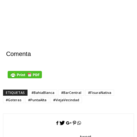
Comenta
ETIQUETAS
#BahiaBlanca
#BarCentral
#FisuraNativa
#Goteras
#PuntaAlta
#ViejaVecindad
tweet