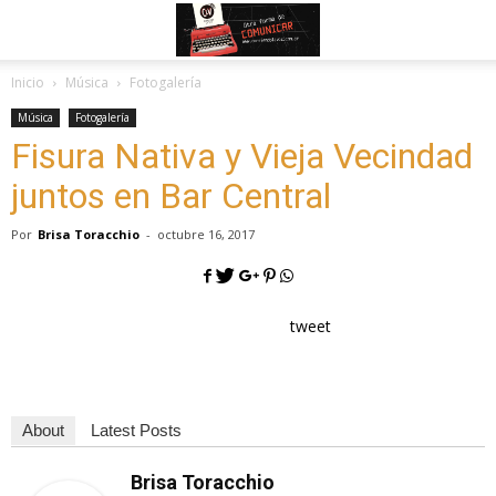
Inicio
Música
Fotogalería
Música
Fotogalería
Fisura Nativa y Vieja Vecindad
juntos en Bar Central
Por
Brisa Toracchio
-
octubre 16, 2017
tweet
About
Latest Posts
Brisa Toracchio