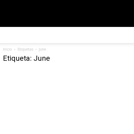
#CorriendoLaVoz
Inicio
Etiquetas
June
Etiqueta: June