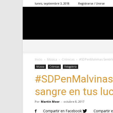
lunes, septiembre 3, 2018
Registrarse / Unirse
Inicio
Música
Crónicas
#SDPenMalvinas Sentirl
Música
Crónicas
Fotogalería
#SDPenMalvinas 
sangre en tus lu
Por
Martín Moor
-
octubre 8, 2017
Compartir en Facebook
Compartir e