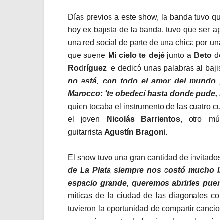
Días previos a este show, la banda tuvo q
hoy ex bajista de la banda, tuvo que ser 
una red social de parte de una chica por un
que suene
Mi cielo te dejé
junto a
Beto
d
Rodríguez
le dedicó unas palabras al baji
no está, con todo el amor del mundo 
Marocco: ‘te obedecí hasta donde pude, m
quien tocaba el instrumento de las cuatro c
el joven
Nicolás Barrientos
, otro m
guitarrista
Agustín Bragoni
.
El show tuvo una gran cantidad de invitados
de La Plata siempre nos costó mucho l
espacio grande, queremos abrirles puer
míticas de la ciudad de las diagonales 
tuvieron la oportunidad de compartir canc