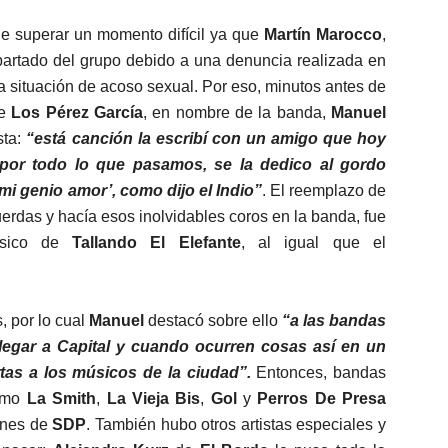
ue superar un momento difícil ya que
Martín Marocco
,
apartado del grupo debido a una denuncia realizada en
a situación de acoso sexual. Por eso, minutos antes de
e
Los Pérez García
, en nombre de la banda,
Manuel
sta:
“
está canción la escribí con un amigo que hoy
por todo lo que pasamos, se la dedico al gordo
i genio amor’, como dijo el Indio”
. El reemplazo de
uerdas y hacía esos inolvidables coros en la banda, fue
úsico de
Tallando El Elefante
, al igual que el
, por lo cual
Manuel
destacó sobre ello
“a las bandas
legar a Capital y cuando ocurren cosas así en un
tas a los músicos de la ciudad”.
Entonces, bandas
como
La Smith
,
La Vieja Bis
,
Gol
y
Perros De Presa
iones de
SDP
. También hubo otros artistas especiales y