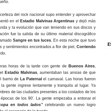
sueño.
certeza del rock nacional supo entender y aprovechar
sentó en el
Estadio Malvinas Argentinas
y dejó más
anda y la evolución que van teniendo en sus discos y
ación fue la salida de su último material discográfico
llamado
Sangre en tus luces
. En esta noche que tuvo
E
 y sentimientos encontrados a flor de piel,
Corriendo
ido.
eras horas de la tarde con gente de
Buenos Aires
,
del
Estadio Malvinas
, aumentaban las ansias de que
l barrio de
La Paternal
el carnaval. Las horas fueron
la gente ingrese lentamente y tranquila al lugar. Ya
ombres de las ciudades presentes a los costados de los
as épocas de los 90′. La gente empezaba a entonar el
copa en todos lados”
celebrando un nuevo logro