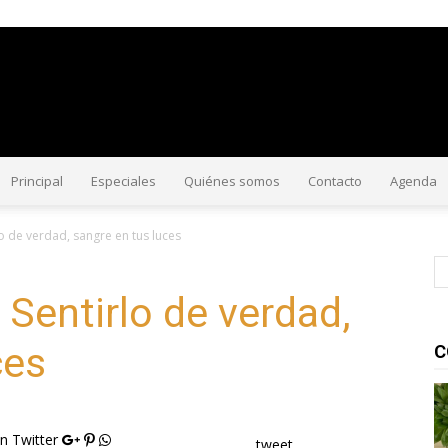
#CorriendoLaVoz
Principal
Especiales
Quiénes somos
Contacto
Agenda
o de verdad, sangre en tus luces
Sentirlo de verdad,
ces
C
n Twitter
tweet