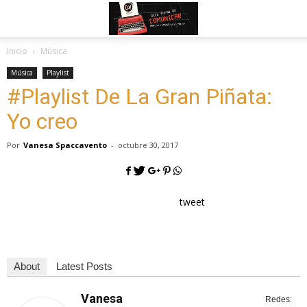
Inicio
Música
Música
Playlist
#Playlist De La Gran Piñata:
Yo creo
Por
Vanesa Spaccavento
-
octubre 30, 2017
tweet
About
Latest Posts
Vanesa
Redes: