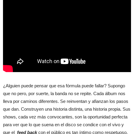
¿Alguien puede pensar que esa fórmula puede fallar? Supongo
que no pero, por suerte, la banda no se repite. Cada álbum nos
lleva por caminos diferentes. Se reinventan y afianzan los pasos
que dan. Construyen una historia distinta, una historia propia. Sus
shows, cada vez más convocantes, son la oportunidad perfecta
para ver que lo que suena en el disco se condice con el vivo y
que el
feed back
con el público es tan íntimo como respetuoso.