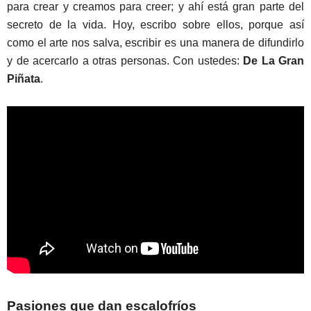
para crear y creamos para creer; y ahí está gran parte del
secreto de la vida. Hoy, escribo sobre ellos, porque así
como el arte nos salva, escribir es una manera de difundirlo
y de acercarlo a otras personas. Con ustedes:
De La Gran
Piñata
.
Pasiones que dan escalofríos