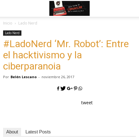
Inicio
Lado Nerd
Lado Nerd
#LadoNerd ‘Mr. Robot’: Entre
el hacktivismo y la
ciberparanoia
Por
Belén Lescano
-
noviembre 26, 2017
tweet
About
Latest Posts