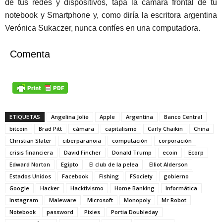
de tus redes y dispositivos, tapá la cámara frontal de tu
notebook y Smartphone y, como diría la escritora argentina
Verónica Sukaczer, nunca confíes en una computadora.
Comenta
ETIQUETAS
Angelina Jolie
Apple
Argentina
Banco Central
bitcoin
Brad Pitt
cámara
capitalismo
Carly Chaikin
China
Christian Slater
ciberparanoia
computación
corporación
crisis financiera
David Fincher
Donald Trump
ecoin
Ecorp
Edward Norton
Egipto
El club de la pelea
Elliot Alderson
Estados Unidos
Facebook
Fishing
FSociety
gobierno
Google
Hacker
Hacktivismo
Home Banking
Informática
Instagram
Maleware
Microsoft
Monopoly
Mr Robot
Notebook
password
Pixies
Portia Doubleday