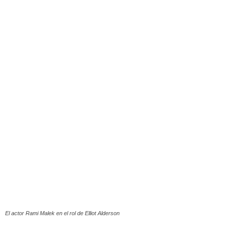
El actor Rami Malek en el rol de Elliot Alderson