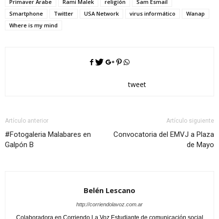
Primaver Árabe
Rami Malek
religión
Sam Esmail
Smartphone
Twitter
USA Network
virus informático
Wanap
Where is my mind
tweet
Artículo anterior
Artículo siguiente
#Fotogaleria Malabares en
Convocatoria del EMVJ a Plaza
Galpón B
de Mayo
Belén Lescano
http://corriendolavoz.com.ar
Colaboradora en Corriendo La Voz Estudiante de comunicación social