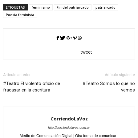
ETIQUETAS
feminismo
Fin del patriarcado
patriarcado
Poesía feminista
tweet
Artículo anterior
Artículo siguiente
#Teatro El violento oficio de
#Teatro Somos lo que no
fracasar en la escritura
vemos
CorriendoLaVoz
http://corriendolavoz.com.ar
Medio de Comunicación Digital | Otra forma de comunicar |