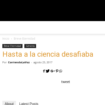
#CorriendoLaVoz
Inicio
Breve Eternidad
Breve Eternidad
Géneros
Hasta a la ciencia desafiaba
Por
CorriendoLaVoz
-
agosto 23, 2017
tweet
About
Latest Posts