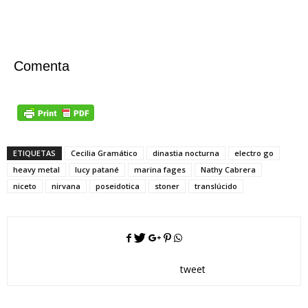
Comenta
ETIQUETAS
Cecilia Gramático
dinastia nocturna
electro go
heavy metal
lucy patané
marina fages
Nathy Cabrera
niceto
nirvana
poseidotica
stoner
translúcido
tweet