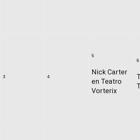
5
6
Nick Carter
3
4
en Teatro
Vorterix